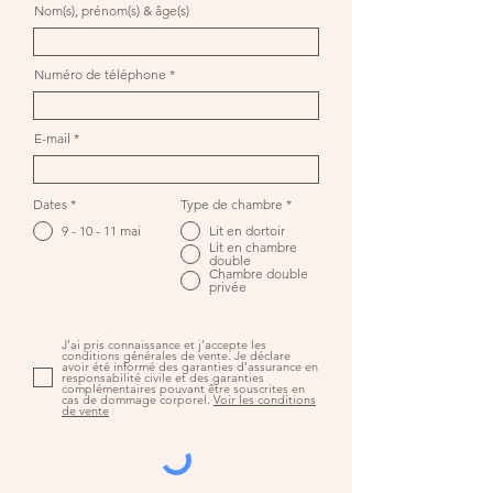
Nom(s), prénom(s) & âge(s)
Numéro de téléphone
E-mail
Dates
*
Type de chambre
*
9 - 10 - 11 mai
Lit en dortoir
Lit en chambre
double
Chambre double
privée
J’ai pris connaissance et j’accepte les
conditions générales de vente. Je déclare
avoir été informé des garanties d’assurance en
responsabilité civile et des garanties
complémentaires pouvant être souscrites en
cas de dommage corporel.
Voir les conditions
de vente