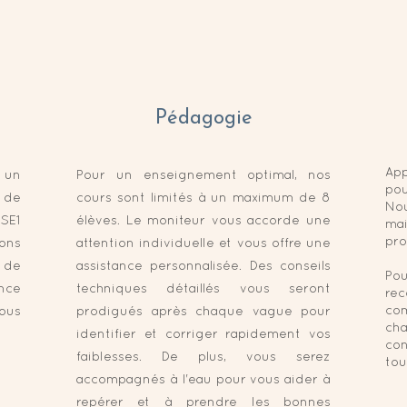
Pédagogie
Ap
 un
Pour un enseignement optimal, nos
pou
 de
cours sont limités à un maximum de 8
Nou
SE1
élèves. Le moniteur vous accorde une
mai
pro
ons
attention individuelle et vous offre une
u de
assistance personnalisée. Des conseils
Po
ence
techniques détaillés vous seront
re
co
ous
prodigués après chaque vague pour
cha
identifier et corriger rapidement vos
con
faiblesses. De plus, vous serez
tou
accompagnés à l'eau pour vous aider à
repérer et à prendre les bonnes