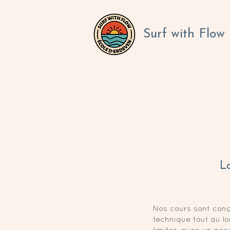
Surf with Flow
La
Nos cours sont conçu
technique tout au l