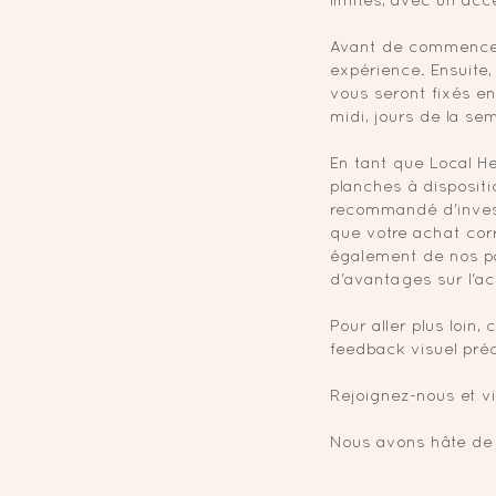
limites, avec un acce
Avant de commencer,
expérience. Ensuite
vous seront fixés en
midi, jours de la s
En tant que Local H
planches à dispositi
recommandé d'invest
que votre achat corr
également de nos pa
d'avantages sur l'ac
Pour aller plus loin
feedback visuel pré
Rejoignez-nous et v
Nous avons hâte de 