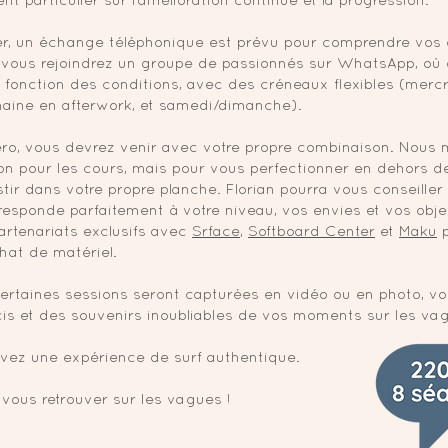
nt particulier sur l'amélioration continue et la progression.
 un échange téléphonique est prévu pour comprendre vos ob
, vous rejoindrez un groupe de passionnés sur WhatsApp, où 
 fonction des conditions, avec des créneaux flexibles (merc
emaine en afterwork, et samedi/dimanche).
ero, vous devrez venir avec votre propre combinaison. Nous 
on pour les cours, mais pour vous perfectionner en dehors des
ir dans votre propre planche. Florian pourra vous conseiller
esponde parfaitement à votre niveau, vos envies et vos object
rtenariats exclusifs avec
Srface
,
Softboard Center
et
Maku
p
hat de matériel.
, certaines sessions seront capturées en vidéo ou en photo, vo
cis et des souvenirs inoubliables de vos moments sur les va
ivez une expérience de surf authentique.
vous retrouver sur les vagues !