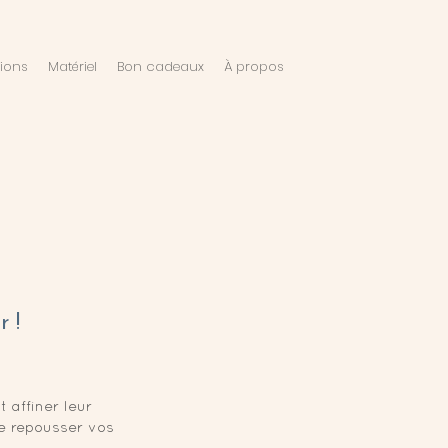
tions
Matériel
Bon cadeaux
À propos
 !
 affiner leur
e repousser vos